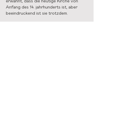
erwähnt, dass die heutige Kirche von
Anfang des 14. jahrhunderts ist, aber
beeindruckend ist sie trotzdem.
Data protection
imprint
© 2025 Open House Essen
info@openhouseessen.org
Media:
presse@openhouseessen.org