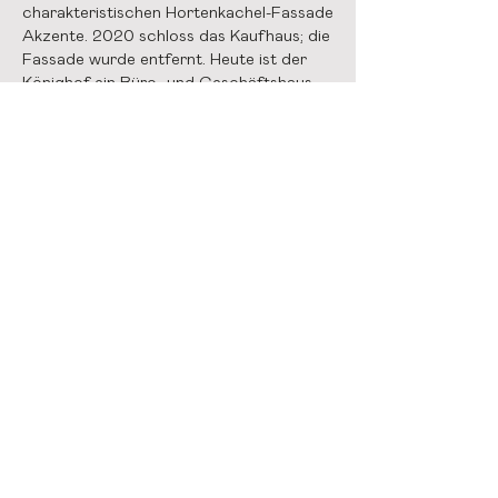
charakteristischen Hortenkachel-Fassade
Akzente. 2020 schloss das Kaufhaus; die
Fassade wurde entfernt. Heute ist der
Könighof ein Büro- und Geschäftshaus.
Seine Rundung erinnert an das ehemalige
DeFaKa-Gebäude. So schließen sich am
heutigen Willy-Brandt-Platz die Kreise.
Datenschutz
Impressum
© 2025 Open House Essen
info@openhouseessen.org
Media:
presse@openhouseessen.org