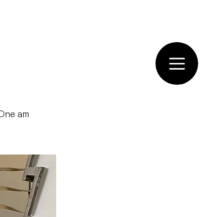
VAL
 One am