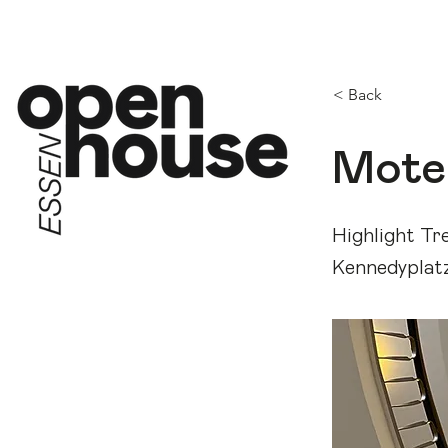
OP
< Back
Mote
Highlight T
Kennedyplat