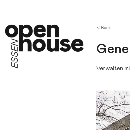
OP
< Back
Gener
Verwalten mit