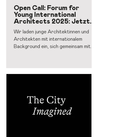
Open Call: Forum for
Young International
Architects 2025: Jetzt
bewerben!
Wir laden junge Architektinnen und
Architekten mit internationalem
Background ein, sich gemeinsam mit
anderen auszutauschen, zu vernetzen
und voneinander zu lernen. Du hast
Lust, über dein Architekturstudium
und die Baukultur deines
Herkunftslandes zu erzählen – und
gleichzeitig die Stadt besser
kennenzulernen, in der du heute
arbeitest oder arbeiten möchtest?
Dann bist du beim Forum for Young
International Architects 2025 genau
richtig. Worum geht es? Im Fokus
stehen Ge