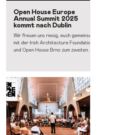
Open House Europe
Annual Summit 2025
kommt nach Dublin
Wir freuen uns riesig, euch gemeinsam
mit der Irish Architecture Foundation
und Open House Brno zum zweiten
Annual Summit von Open House Europe
einzuladen. Am 30. und 31. Januar 2025
treffen sich ArchitektInnen,
ExpertInnen und Städtebegeisterte in
Dublin, um über die Zukunft unserer
Städte zu diskutieren. Unter dem Titel
„The City Invites“ dreht sich alles um
die Frage, wie Zugänglichkeit und
Inklusion unsere Städte in offene und
einladende Orte verwandeln können.
Übe