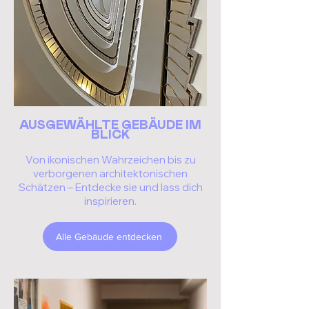
AUSGEWÄHLTE GEBÄUDE
IM
BLICK
Von ikonischen Wahrzeichen bis zu
verborgenen architektonischen
Schätzen – Entdecke sie und lass dich
inspirieren.
Alle Gebäude entdecken